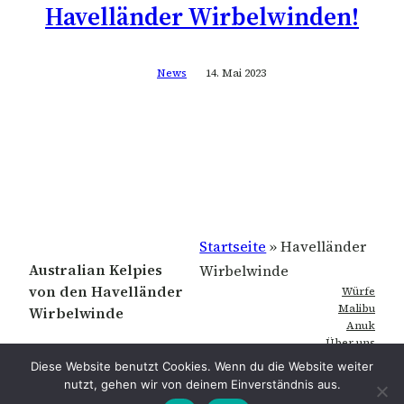
Havelländer Wirbelwinden!
News
14. Mai 2023
Startseite
»
Havelländer
Australian Kelpies
Wirbelwinde
von den Havelländer
Würfe
Malibu
Wirbelwinde
Anuk
Über uns
Galerie
Diese Website benutzt Cookies. Wenn du die Website weiter
Kontakt
nutzt, gehen wir von deinem Einverständnis aus.