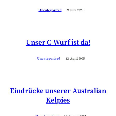
Uncategorized
9. Juni 2025
Unser C-Wurf ist da!
Uncategorized
12. April 2025
Eindrücke unserer Australian
Kelpies